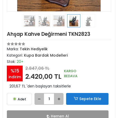
Ahşap Kahve Değirmeni TKN2823
Marka:
Tekin Hediyelik
Kategori:
Kupa Bardak Modelleri
Stok:
20+
2.847,06 TL
%15
KARGO
2.420,00 TL
BEDAVA
indirim
201,67 TL 'den başlayan taksitlerle
Sepete Ekle
Adet
Hemen Al