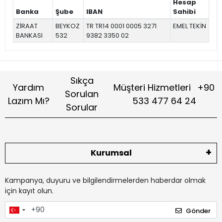
Hesap
Banka
Şube
IBAN
Sahibi
ZİRAAT
BEYKOZ
TR TR14 0001 0005 3271
EMEL TEKİN
BANKASI
532
9382 3350 02
Sıkça
Yardım
Müşteri Hizmetleri
+90
Sorulan
Lazım Mı?
533 477 64 24
Sorular
Kurumsal
Kampanya, duyuru ve bilgilendirmelerden haberdar olmak
için kayıt olun.
Gönder