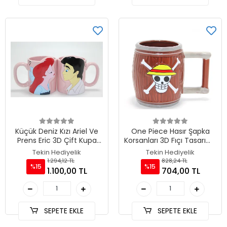
Küçük Deniz Kızı Ariel Ve
One Piece Hasır Şapka
Prens Eric 3D Çift Kupa
Korsanları 3D Fıçı Tasarımlı
Bardak Seti TKN4537
Kupa Bardak TKN4552
Tekin Hediyelik
Tekin Hediyelik
1.294,12 TL
828,24 TL
%15
%15
1.100,00 TL
704,00 TL
SEPETE EKLE
SEPETE EKLE