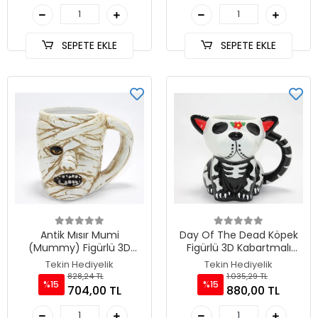
SEPETE EKLE
SEPETE EKLE
Antik Mısır Mumi
Day Of The Dead Köpek
(Mummy) Figürlü 3D
Figürlü 3D Kabartmalı
Kabartmalı Kupa Bardak
Porselen Kupa TKN4896
Tekin Hediyelik
Tekin Hediyelik
TKN4897
828,24 TL
1.035,29 TL
%15
%15
704,00 TL
880,00 TL