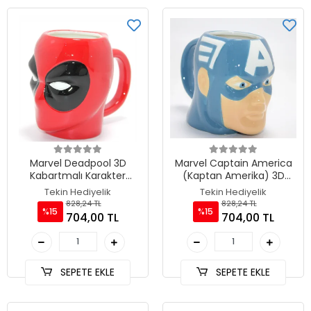
Marvel Deadpool 3D
Marvel Captain America
Kabartmalı Karakter
(Kaptan Amerika) 3D
Tasarımlı Kupa Bardak
Kabartmalı Karakter Kupa
Tekin Hediyelik
Tekin Hediyelik
TKN4548
Bardak TKN4542
828,24 TL
828,24 TL
%15
%15
704,00 TL
704,00 TL
SEPETE EKLE
SEPETE EKLE