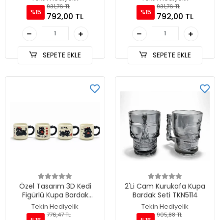
931,76 TL
931,76 TL
%15
%15
792,00 TL
792,00 TL
SEPETE EKLE
SEPETE EKLE
Özel Tasarım 3D Kedi
2'Li Cam Kurukafa Kupa
Figürlü Kupa Bardak
Bardak Seti TKN5114
TKN5032
Tekin Hediyelik
Tekin Hediyelik
776,47 TL
905,88 TL