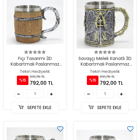
Fıçı Tasarımı 3D
Savaşçı Melek Kanatlı 3D
Kabartmalı Paslanmaz
Kabartmalı Paslanmaz
Çelik Kupa Bardak
Çelik Kupa TKN4384
Tekin Hediyelik
Tekin Hediyelik
TKN4385
931,76 TL
931,76 TL
%15
%15
792,00 TL
792,00 TL
SEPETE EKLE
SEPETE EKLE