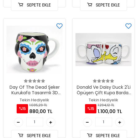
SEPETE EKLE
SEPETE EKLE
Day Of The Dead Şeker
Donald Ve Daisy Duck 2'Li
Kurukafa Tasarımlı 3D
Öpüşen Çift Kupa Bardak
Seramik Kupa Bardak
Seti TKN4539
Tekin Hediyelik
Tekin Hediyelik
TKN4893
1.035,29 TL
1.294,12 TL
%15
%15
880,00 TL
1.100,00 TL
SEPETE EKLE
SEPETE EKLE