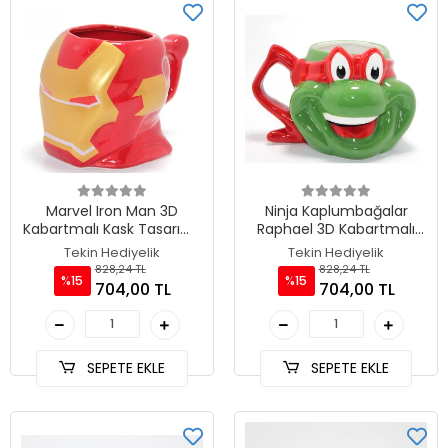
Marvel Iron Man 3D
Ninja Kaplumbağalar
Kabartmalı Kask Tasarımlı
Raphael 3D Kabartmalı
Kupa Bardak TKN4541
Kupa Bardak TKN4540
Tekin Hediyelik
Tekin Hediyelik
828,24 TL
828,24 TL
%15
%15
704,00 TL
704,00 TL
SEPETE EKLE
SEPETE EKLE