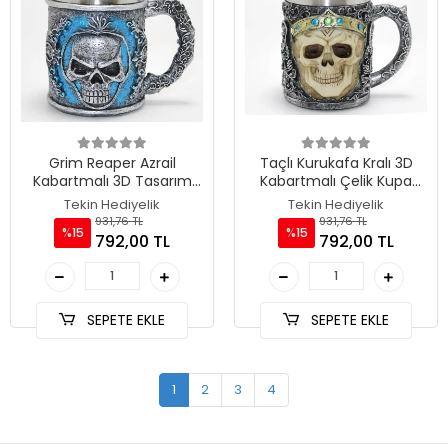
Grim Reaper Azrail
Taçlı Kurukafa Kralı 3D
Kabartmalı 3D Tasarım
Kabartmalı Çelik Kupa
Çelik Kupa Bardak
Bardak TKN4381
Tekin Hediyelik
Tekin Hediyelik
TKN4382
931,76 TL
931,76 TL
%15
%15
792,00 TL
792,00 TL
SEPETE EKLE
SEPETE EKLE
1
2
3
4