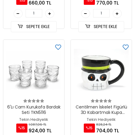
%15
%15
660,00 TL
770,00 TL
SEPETE EKLE
SEPETE EKLE
6'Lı Cam Kurukafa Bardak
Centilmen İskelet Figürlü
Seti TKN5116
3D Kabartmalı Kupa
Bardak TKN4898
Tekin Hediyelik
Tekin Hediyelik
1.087,06 TL
828,24 TL
%15
%15
924,00 TL
704,00 TL