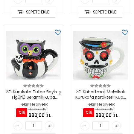
SEPETE EKLE
SEPETE EKLE
3D Kurukafa Tutan Baykuş
3D Kabartmalı Meksikalı
Figürlü Seramik Kupa
Kurukafa Karakterli Kupa
Bardak TKN4895
Bardak TKN4894
Tekin Hediyelik
Tekin Hediyelik
1.035,29 TL
1.035,29 TL
%15
%15
880,00 TL
880,00 TL