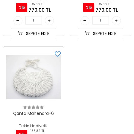
905,88 TL
905,88 TL
%15
%15
770,00 TL
770,00 TL
SEPETE EKLE
SEPETE EKLE
Çanta Mahendra-6
Tekin Hediyelik
1.138,82 TL