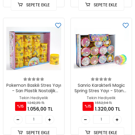
SEPETE EKLE
SEPETE EKLE
Pokemon Baskılı Stres Yayı
Sanrio Karakterli Magic
- Sarı Plastik Nostaljik
Spring Stres Yayı - Standlı
Oyuncak 12'Li Seti
Gökkuşağı Renkli Oyuncak
Tekin Hediyelik
Tekin Hediyelik
TKN3984
Seti 12'Li TKN3988
1.242,35 TL
1.552,94 TL
%15
%15
1.056,00 TL
1.320,00 TL
SEPETE EKLE
SEPETE EKLE