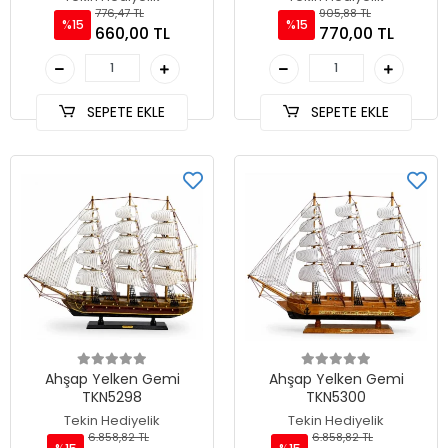
776,47 TL
905,88 TL
%15
%15
660,00 TL
770,00 TL
SEPETE EKLE
SEPETE EKLE
Ahşap Yelken Gemi
Ahşap Yelken Gemi
TKN5298
TKN5300
Tekin Hediyelik
Tekin Hediyelik
6.858,82 TL
6.858,82 TL