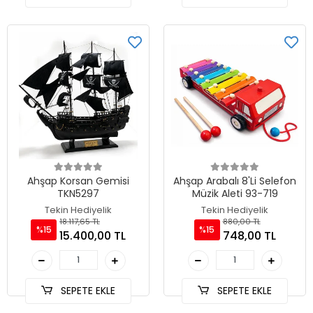
Ahşap Korsan Gemisi
Ahşap Arabalı 8'Li Selefon
TKN5297
Müzik Aleti 93-719
Tekin Hediyelik
Tekin Hediyelik
18.117,65 TL
880,00 TL
%15
%15
15.400,00 TL
748,00 TL
SEPETE EKLE
SEPETE EKLE