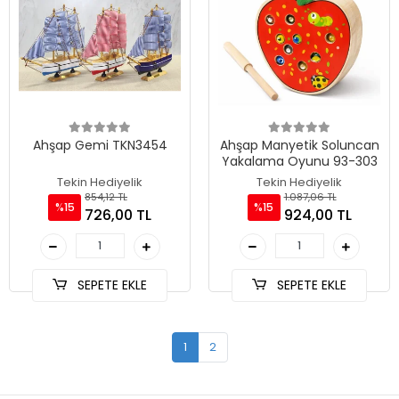
Ahşap Gemi TKN3454
Ahşap Manyetik Soluncan
Yakalama Oyunu 93-303
Tekin Hediyelik
Tekin Hediyelik
854,12 TL
1.087,06 TL
%15
%15
726,00 TL
924,00 TL
SEPETE EKLE
SEPETE EKLE
1
2