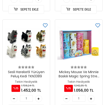
SEPETE EKLE
SEPETE EKLE
Sesli Hareketli Yürüyen
Mickey Mouse Ve Minnie
Peluş Kedi TKN3389
Baskılı Magic Spring Stres
Yayı - Standlı Karışık Renk
Tekin Hediyelik
Tekin Hediyelik
12'Li Seti TKN3985
1.708,24 TL
1.242,35 TL
%15
%15
1.452,00 TL
1.056,00 TL