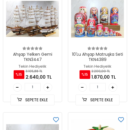
Ahşap Yelken Gemi
10'Lu Ahşap Matruşka Seti
TKN3447
TKN4389
Tekin Hediyelik
Tekin Hediyelik
3.105,88 TL
2.200,00 TL
%15
%15
2.640,00 TL
1.870,00 TL
SEPETE EKLE
SEPETE EKLE