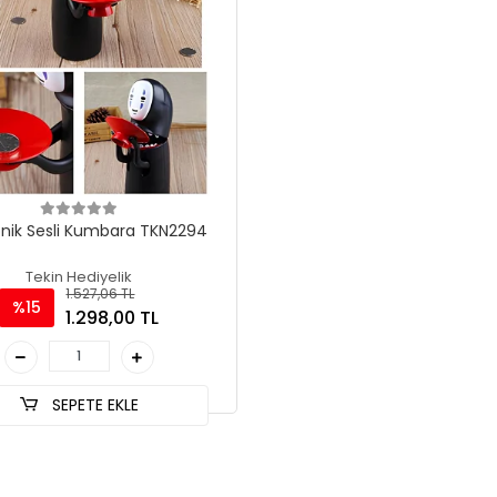
onik Sesli Kumbara TKN2294
Tekin Hediyelik
1.527,06 TL
%15
1.298,00 TL
SEPETE EKLE