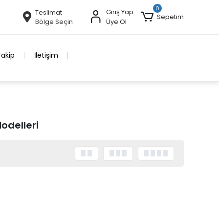
0
Giriş Yap
Teslimat
Sepetim
Bölge Seçin
Üye Ol
Takip
İletişim
delleri