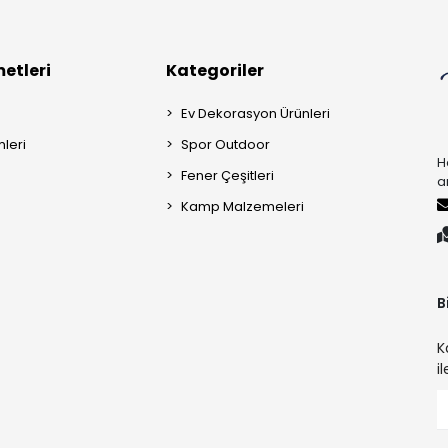
etleri
Kategoriler
Ev Dekorasyon Ürünleri
mleri
Spor Outdoor
H
Fener Çeşitleri
a
Kamp Malzemeleri
B
K
i