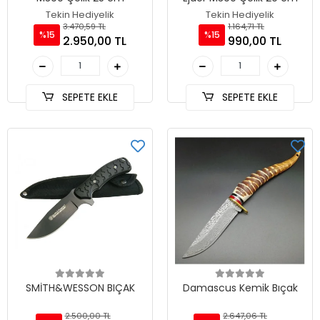
Tekin Hediyelik
Tekin Hediyelik
3.470,59 TL
1.164,71 TL
%15
%15
2.950,00 TL
990,00 TL
SEPETE EKLE
SEPETE EKLE
SMİTH&WESSON BIÇAK
Damascus Kemik Bıçak
2.500,00 TL
2.647,06 TL