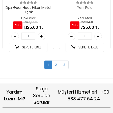
Dpx Gear Heat Hiker Metal
Yerli Pala
Bıçak
DpxGear
Yerli Malı
1.323,53 TL
852,94 TL
%15
%15
1.125,00 TL
725,00 TL
SEPETE EKLE
SEPETE EKLE
1
2
3
Sıkça
Yardım
Müşteri Hizmetleri
+90
Sorulan
Lazım Mı?
533 477 64 24
Sorular