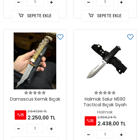
SEPETE EKLE
SEPETE EKLE
Damascus Kemik Bıçak
Halmak Salur N690
Tactical Bıçak Siyah
2.647,06 TL
Halmak
%15
2.250,00 TL
2.868,24 TL
%15
2.438,00 TL