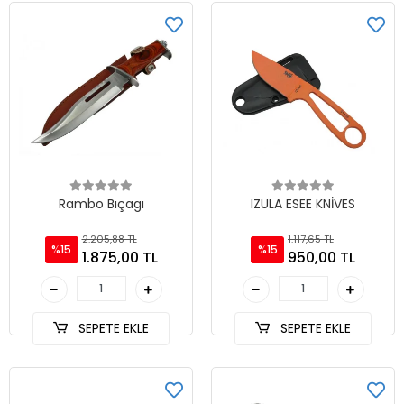
Rambo Bıçagı
IZULA ESEE KNİVES
2.205,88 TL
1.117,65 TL
%15
%15
1.875,00 TL
950,00 TL
SEPETE EKLE
SEPETE EKLE