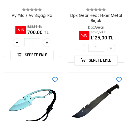
Ay Yıldız Av Bıçağı Rd
Dpx Gear Heat Hiker Metal
Bıçak
823,53 TL
DpxGear
%15
700,00 TL
1.323,53 TL
%15
1.125,00 TL
SEPETE EKLE
SEPETE EKLE