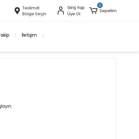
0
Giriş Yap
Teslimat
Sepetim
Bölge Seçin
Üye Ol
Takip
İletişim
layın.