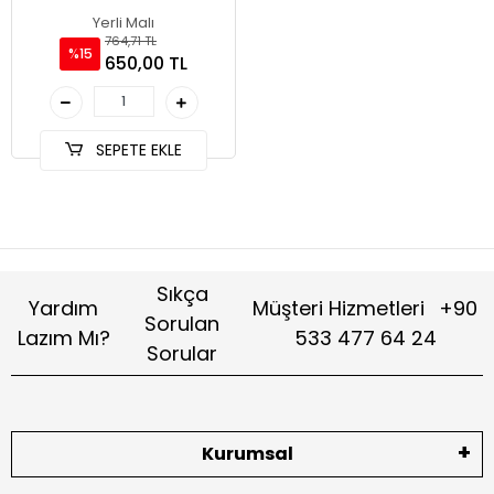
Yerli Malı
764,71 TL
%15
650,00 TL
SEPETE EKLE
Sıkça
Yardım
Müşteri Hizmetleri
+90
Sorulan
Lazım Mı?
533 477 64 24
Sorular
Kurumsal