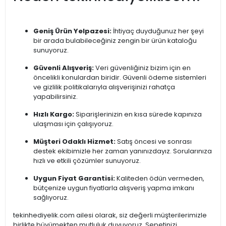
Geniş Ürün Yelpazesi:
İhtiyaç duyduğunuz her şeyi
bir arada bulabileceğiniz zengin bir ürün kataloğu
sunuyoruz.
Güvenli Alışveriş:
Veri güvenliğiniz bizim için en
öncelikli konulardan biridir. Güvenli ödeme sistemleri
ve gizlilik politikalarıyla alışverişinizi rahatça
yapabilirsiniz.
Hızlı Kargo:
Siparişlerinizin en kısa sürede kapınıza
ulaşması için çalışıyoruz.
Müşteri Odaklı Hizmet:
Satış öncesi ve sonrası
destek ekibimizle her zaman yanınızdayız. Sorularınıza
hızlı ve etkili çözümler sunuyoruz.
Uygun Fiyat Garantisi:
Kaliteden ödün vermeden,
bütçenize uygun fiyatlarla alışveriş yapma imkanı
sağlıyoruz.
tekinhediyelik.com ailesi olarak, siz değerli müşterilerimizle
birlikte büyümekten mutluluk duyuyoruz. Sepetinizi