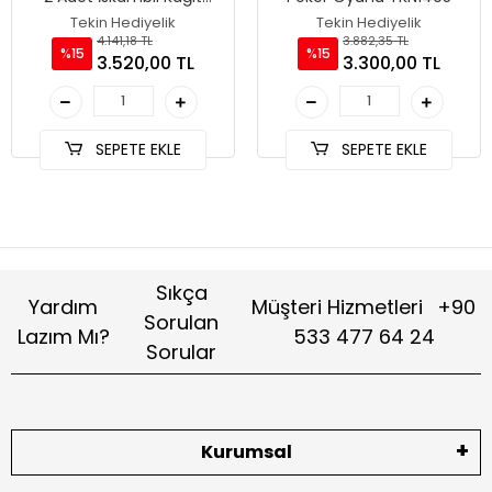
Setine Sahip Poker Oyunu
Tekin Hediyelik
Tekin Hediyelik
TKN3540
4.141,18 TL
3.882,35 TL
%15
%15
3.520,00 TL
3.300,00 TL
SEPETE EKLE
SEPETE EKLE
Sıkça
Yardım
Müşteri Hizmetleri
+90
Sorulan
Lazım Mı?
533 477 64 24
Sorular
Kurumsal