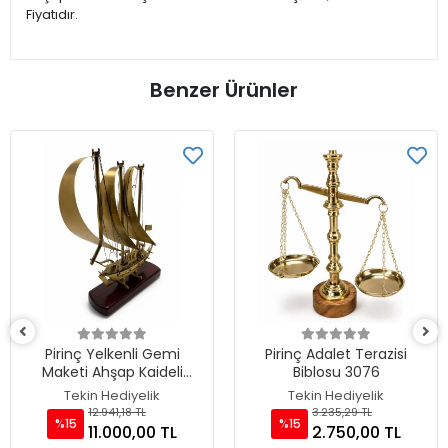
Fiyatıdır.
Benzer Ürünler
Pirinç Yelkenli Gemi
Pirinç Adalet Terazisi
Maketi Ahşap Kaideli
Biblosu 3076
Nı6616
Tekin Hediyelik
Tekin Hediyelik
12.941,18 TL
3.235,29 TL
%15
%15
11.000,00 TL
2.750,00 TL