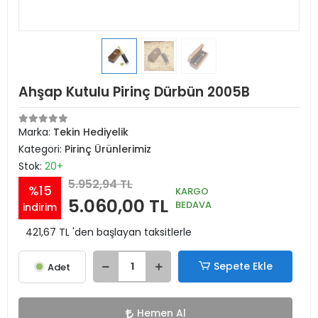
Ahşap Kutulu Pirinç Dürbün 2005B
Marka:
Tekin Hediyelik
Kategori:
Pirinç Ürünlerimiz
Stok:
20+
5.952,94 TL
%15
KARGO
5.060,00 TL
BEDAVA
indirim
421,67 TL 'den başlayan taksitlerle
Sepete Ekle
Adet
Hemen Al