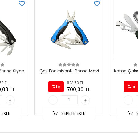
Pense Siyah
Çok Fonksiyonlu Pense Mavi
Kamp Çakısı
53 TL
823,53 TL
%15
%15
,00 TL
700,00 TL
 EKLE
SEPETE EKLE
S