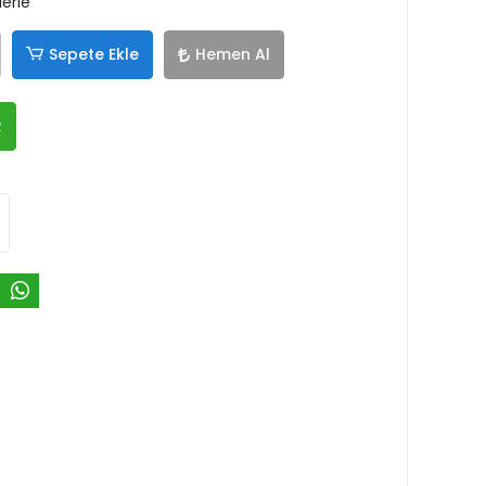
lerle
Sepete Ekle
Hemen Al
R