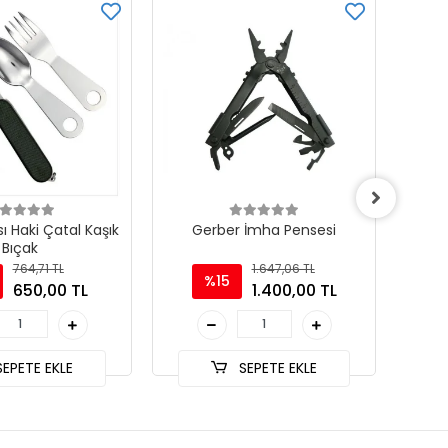
 Haki Çatal Kaşık
Gerber İmha Pensesi
Pen
Bıçak
764,71 TL
1.647,06 TL
%15
650,00 TL
1.400,00 TL
EPETE EKLE
SEPETE EKLE