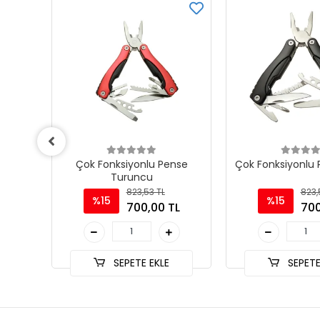
ırma
Çok Fonksiyonlu Pense
Çok Fonksiyonlu 
Turuncu
823,53 TL
823,
%15
%15
TL
700,00 TL
700
SEPETE EKLE
SEPETE