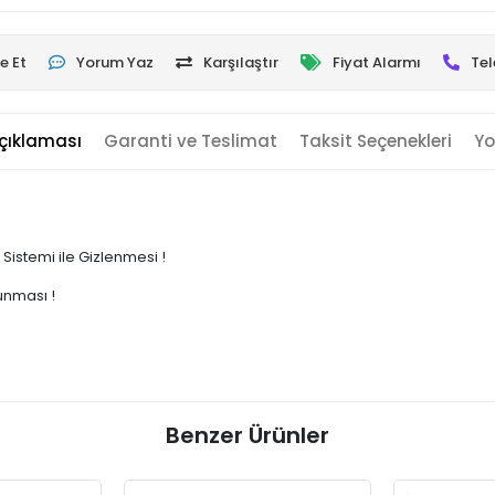
e Et
Yorum Yaz
Karşılaştır
Fiyat Alarmı
Tel
çıklaması
Garanti ve Teslimat
Taksit Seçenekleri
Yo
 Sistemi ile Gizlenmesi !
unması !
Benzer Ürünler