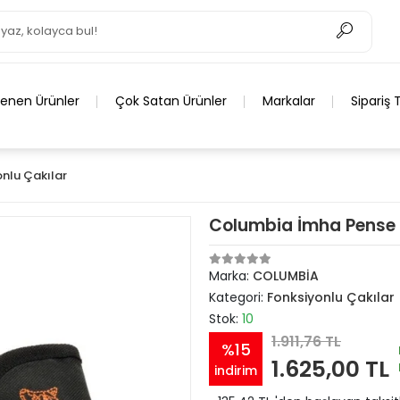
lenen Ürünler
Çok Satan Ürünler
Markalar
Sipariş 
nlu Çakılar
Columbia İmha Pense 
Marka:
COLUMBİA
Kategori:
Fonksiyonlu Çakılar
Stok:
10
1.911,76 TL
%15
1.625,00 TL
indirim