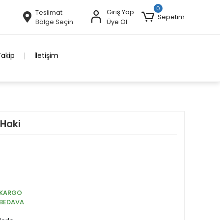
0
Giriş Yap
Teslimat
Sepetim
Bölge Seçin
Üye Ol
Takip
İletişim
Haki
KARGO
BEDAVA