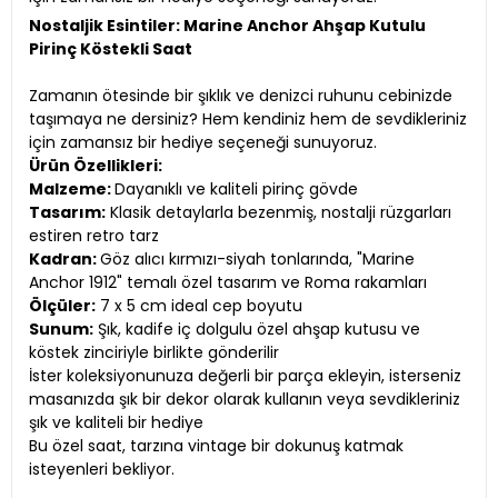
Nostaljik Esintiler: Marine Anchor Ahşap Kutulu
Pirinç Köstekli Saat
Zamanın ötesinde bir şıklık ve denizci ruhunu cebinizde
taşımaya ne dersiniz? Hem kendiniz hem de sevdikleriniz
için zamansız bir hediye seçeneği sunuyoruz.
Ürün Özellikleri:
Malzeme:
Dayanıklı ve kaliteli pirinç gövde
Tasarım:
Klasik detaylarla bezenmiş, nostalji rüzgarları
estiren retro tarz
Kadran:
Göz alıcı kırmızı-siyah tonlarında, "Marine
Anchor 1912" temalı özel tasarım ve Roma rakamları
Ölçüler:
7 x 5 cm ideal cep boyutu
Sunum:
Şık, kadife iç dolgulu özel ahşap kutusu ve
köstek zinciriyle birlikte gönderilir
İster koleksiyonunuza değerli bir parça ekleyin, isterseniz
masanızda şık bir dekor olarak kullanın veya sevdikleriniz
şık ve kaliteli bir hediye
Bu özel saat, tarzına vintage bir dokunuş katmak
isteyenleri bekliyor.