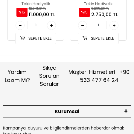
Nı6616
Tekin Hediyelik
Tekin Hediyelik
12.941,18 TL
3.235,29 TL
%15
%15
11.000,00 TL
2.750,00 TL
SEPETE EKLE
SEPETE EKLE
Sıkça
Yardım
Müşteri Hizmetleri
+90
Sorulan
Lazım Mı?
533 477 64 24
Sorular
Kurumsal
Kampanya, duyuru ve bilgilendirmelerden haberdar olmak